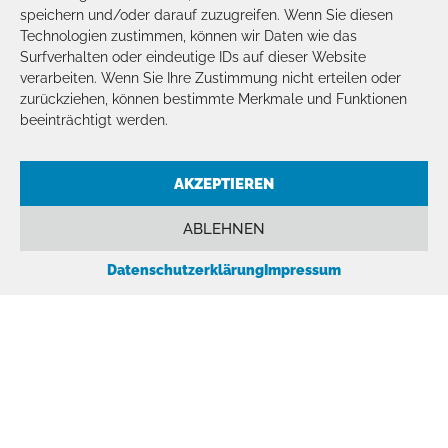
speichern und/oder darauf zuzugreifen. Wenn Sie diesen
Technologien zustimmen, können wir Daten wie das
Herr Busse betreut mich im Bereich
Surfverhalten oder eindeutige IDs auf dieser Website
Arbeitsschutz. Er berät mich stets sehr
verarbeiten. Wenn Sie Ihre Zustimmung nicht erteilen oder
kompetent. Ich danke für die guten
zurückziehen, können bestimmte Merkmale und Funktionen
beeinträchtigt werden.
Updates und aktuellen Informationen.
Ich kann ihn sehr empfehlen.
AKZEPTIEREN
ABLEHNEN
Datenschutzerklärung
Impressum
Sascha H.
Tobias Busse